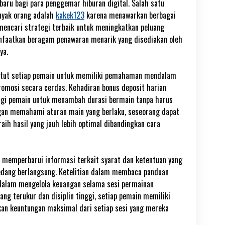
baru bagi para penggemar hiburan digital. Salah satu
anyak orang adalah
kakek123
karena menawarkan berbagai
mencari strategi terbaik untuk meningkatkan peluang
faatkan beragam penawaran menarik yang disediakan oleh
ya.
untut setiap pemain untuk memiliki pemahaman mendalam
mosi secara cerdas. Kehadiran bonus deposit harian
bagi pemain untuk menambah durasi bermain tanpa harus
gan memahami aturan main yang berlaku, seseorang dapat
ih hasil yang jauh lebih optimal dibandingkan cara
a memperbarui informasi terkait syarat dan ketentuan yang
edang berlangsung. Ketelitian dalam membaca panduan
dalam mengelola keuangan selama sesi permainan
g terukur dan disiplin tinggi, setiap pemain memiliki
n keuntungan maksimal dari setiap sesi yang mereka