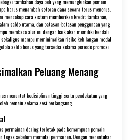
 sebagai tambahan daya beli yang memungkinkan pemain
npa harus menambah setoran dana secara terus menerus.
 mencakup cara sistem memberikan kredit tambahan,
dalam saldo utama, dan batasan-batasan penggunaan yang
pu membaca alur ini dengan baik akan memiliki kendali
an, sekaligus mampu meminimalkan risiko kehilangan modal
elola saldo bonus yang tersedia selama periode promosi
imalkan Peluang Menang
s menuntut kedisiplinan tinggi serta pendekatan yang
 oleh pemain selama sesi berlangsung.
al
itas permainan daring terletak pada kemampuan pemain
dan tegas sebelum memulai permainan. Dengan menentukan