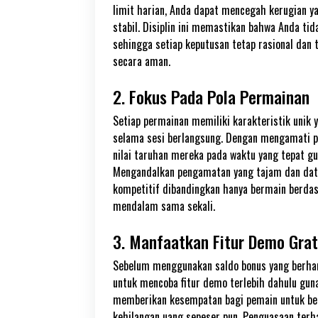
limit harian, Anda dapat mencegah kerugian y
stabil. Disiplin ini memastikan bahwa Anda ti
sehingga setiap keputusan tetap rasional dan
secara aman.
2. Fokus Pada Pola Permainan
Setiap permainan memiliki karakteristik unik y
selama sesi berlangsung. Dengan mengamati p
nilai taruhan mereka pada waktu yang tepat g
Mengandalkan pengamatan yang tajam dan dat
kompetitif dibandingkan hanya bermain berdas
mendalam sama sekali.
3. Manfaatkan Fitur Demo Grat
Sebelum menggunakan saldo bonus yang berhar
untuk mencoba fitur demo terlebih dahulu gu
memberikan kesempatan bagi pemain untuk ber
kehilangan uang sepeser pun. Penguasaan terha