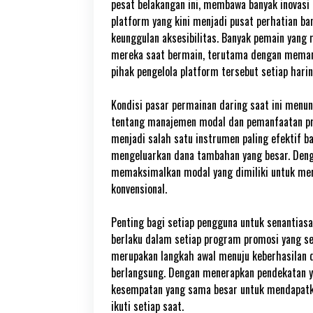
pesat belakangan ini, membawa banyak inovasi 
platform yang kini menjadi pusat perhatian b
keunggulan aksesibilitas. Banyak pemain yang 
mereka saat bermain, terutama dengan meman
pihak pengelola platform tersebut setiap harin
Kondisi pasar permainan daring saat ini men
tentang manajemen modal dan pemanfaatan pro
menjadi salah satu instrumen paling efektif 
mengeluarkan dana tambahan yang besar. Den
memaksimalkan modal yang dimiliki untuk mera
konvensional.
Penting bagi setiap pengguna untuk senantias
berlaku dalam setiap program promosi yang s
merupakan langkah awal menuju keberhasilan 
berlangsung. Dengan menerapkan pendekatan yan
kesempatan yang sama besar untuk mendapatka
ikuti setiap saat.