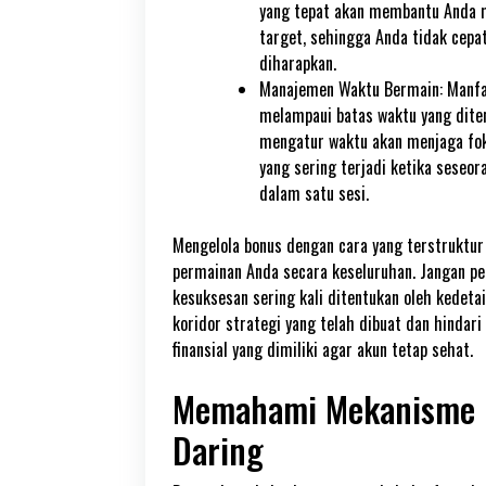
yang tepat akan membantu Anda m
target, sehingga Anda tidak cep
diharapkan.
Manajemen Waktu Bermain: Manfaa
melampaui batas waktu yang diten
mengatur waktu akan menjaga fok
yang sering terjadi ketika seseor
dalam satu sesi.
Mengelola bonus dengan cara yang terstruktu
permainan Anda secara keseluruhan. Jangan p
kesuksesan sering kali ditentukan oleh kedeta
koridor strategi yang telah dibuat dan hinda
finansial yang dimiliki agar akun tetap sehat.
Memahami Mekanisme 
Daring