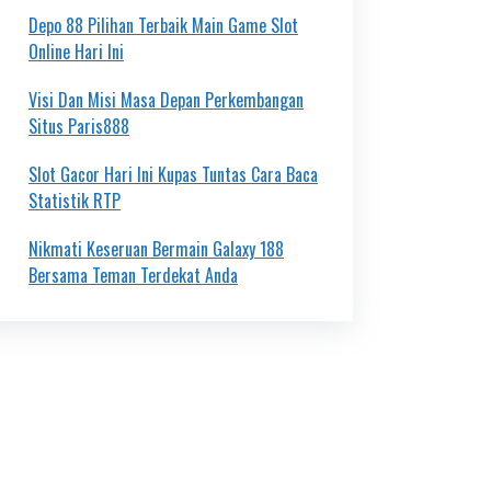
Depo 88 Pilihan Terbaik Main Game Slot
Online Hari Ini
Visi Dan Misi Masa Depan Perkembangan
Situs Paris888
Slot Gacor Hari Ini Kupas Tuntas Cara Baca
Statistik RTP
Nikmati Keseruan Bermain Galaxy 188
Bersama Teman Terdekat Anda