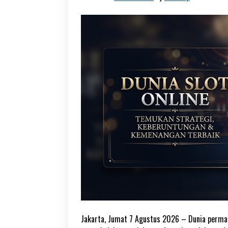
Jakarta, Jumat 7 Agustus 2026 – Dunia perma