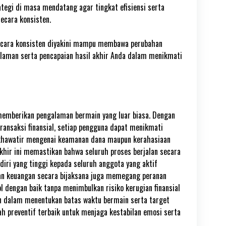
egi di masa mendatang agar tingkat efisiensi serta
ecara konsisten.
secara konsisten diyakini mampu membawa perubahan
galaman serta pencapaian hasil akhir Anda dalam menikmati
 memberikan pengalaman bermain yang luar biasa. Dengan
ansaksi finansial, setiap pengguna dapat menikmati
a khawatir mengenai keamanan dana maupun kerahasiaan
khir ini memastikan bahwa seluruh proses berjalan secara
diri yang tinggi kepada seluruh anggota yang aktif
aran keuangan secara bijaksana juga memegang peranan
ol dengan baik tanpa menimbulkan risiko kerugian finansial
lin dalam menentukan batas waktu bermain serta target
h preventif terbaik untuk menjaga kestabilan emosi serta