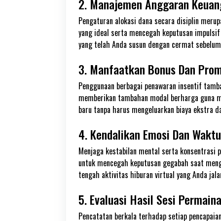
2. Manajemen Anggaran Keuan
Pengaturan alokasi dana secara disiplin mer
yang ideal serta mencegah keputusan impulsif
yang telah Anda susun dengan cermat sebelum m
3. Manfaatkan Bonus Dan Prom
Penggunaan berbagai penawaran insentif tamb
memberikan tambahan modal berharga guna m
baru tanpa harus mengeluarkan biaya ekstra da
4. Kendalikan Emosi Dan Wakt
Menjaga kestabilan mental serta konsentrasi 
untuk mencegah keputusan gegabah saat mengh
tengah aktivitas hiburan virtual yang Anda jala
5. Evaluasi Hasil Sesi Permain
Pencatatan berkala terhadap setiap pencapaia