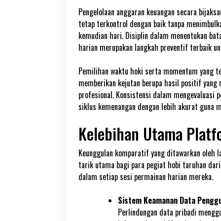
Pengelolaan anggaran keuangan secara bijaksa
tetap terkontrol dengan baik tanpa menimbulkan
kemudian hari. Disiplin dalam menentukan bat
harian merupakan langkah preventif terbaik un
Pemilihan waktu hoki serta momentum yang tep
memberikan kejutan berupa hasil positif yang
profesional. Konsistensi dalam mengevaluasi
siklus kemenangan dengan lebih akurat guna me
Kelebihan Utama Platf
Keunggulan komparatif yang ditawarkan oleh la
tarik utama bagi para pegiat hobi taruhan dar
dalam setiap sesi permainan harian mereka.
Sistem Keamanan Data Penggu
Perlindungan data pribadi mengg